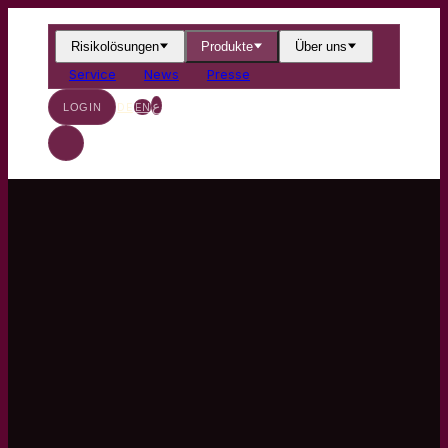
Risikolösungen
Produkte
Über uns
Service
News
Presse
ع
DE
EN
LOGIN